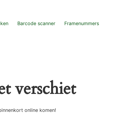
aken
Barcode scanner
Framenummers
t verschiet
binnenkort online komen!