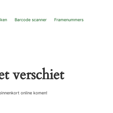
aken
Barcode scanner
Framenummers
t verschiet
binnenkort online komen!