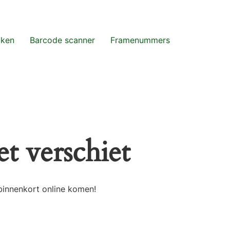
aken
Barcode scanner
Framenummers
t verschiet
binnenkort online komen!