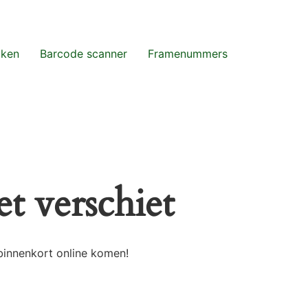
aken
Barcode scanner
Framenummers
t verschiet
binnenkort online komen!