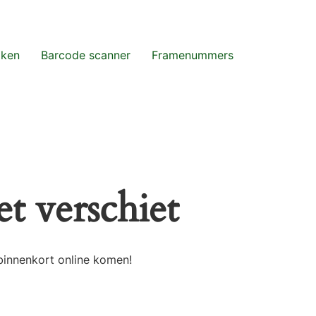
aken
Barcode scanner
Framenummers
t verschiet
binnenkort online komen!